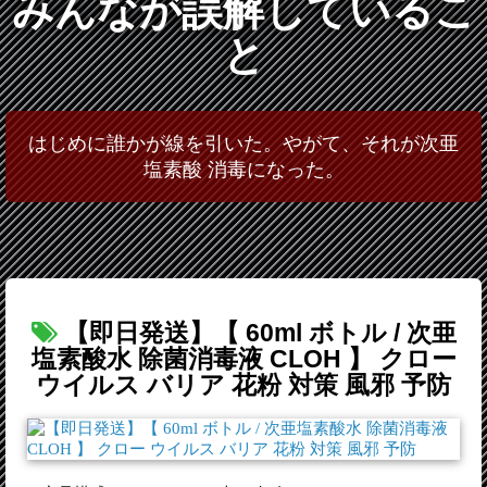
みんなが誤解しているこ
と
はじめに誰かが線を引いた。やがて、それが次亜
塩素酸 消毒になった。
【即日発送】【 60ml ボトル / 次亜
塩素酸水 除菌消毒液 CLOH 】 クロー
ウイルス バリア 花粉 対策 風邪 予防