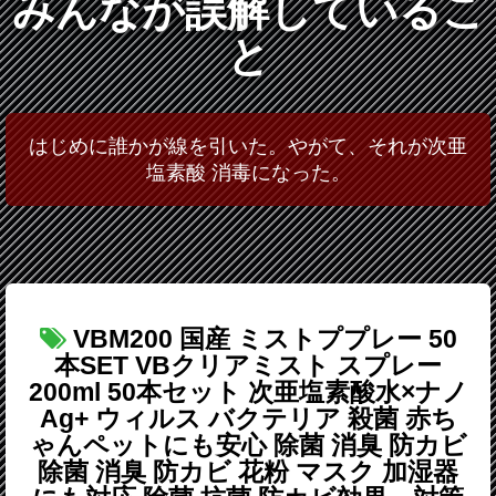
みんなが誤解しているこ
と
はじめに誰かが線を引いた。やがて、それが次亜
塩素酸 消毒になった。
VBM200 国産 ミストププレー 50
本SET VBクリアミスト スプレー
200ml 50本セット 次亜塩素酸水×ナノ
Ag+ ウィルス バクテリア 殺菌 赤ち
ゃんペットにも安心 除菌 消臭 防カビ
除菌 消臭 防カビ 花粉 マスク 加湿器