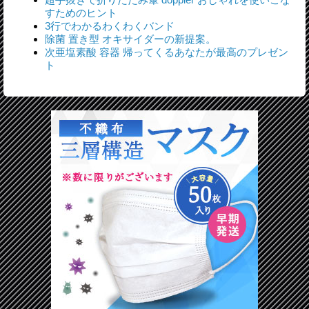
すためのヒント
3行でわかるわくわくバンド
除菌 置き型 オキサイダーの新提案。
次亜塩素酸 容器 帰ってくるあなたが最高のプレゼン
ト