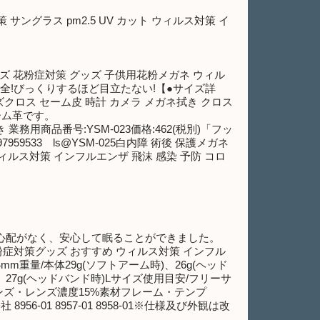
ングラス pm2.5 UV カット ウィルス対策 イ
。
ッズ 花粉症対策 グッズ 子供用花粉メガネ ウィル
ーで安全!びっくりするほど目立たない!【●サイズ詳
ンズクロス セーム皮 時計 カメラ メガネ拭き クロス
セーム革です。
業務用商品番号:YSM-023価格:462(税別)「フッ
959533 ls@YSM-025白内障 術後 保護メガネ
ィルス対策 インフルエンザ 飛沫 感染 予防 コロ
る心配がなく、安心して眠ることができました。
花粉症対策グッズ おすすめ ウィルス対策 インフル
mm重量/本体29g(ソフトアーム時)、26g(ヘッド
)、27g(ヘッドバンド時)Lサイズ使用目安/フリーサ
ウンレンズ・レンズ濃度15%素材フレーム・テンプ
01 8957-01 8958-01※仕様及び外観は改