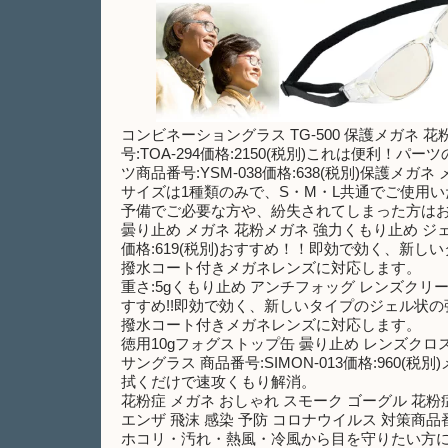
コンビネーショングラス TG-500 保護メガネ 
号:TOA-294価格:2150(税別)これは便利
ツ商品番号:YSM-038価格:638(税別)保護メ
サイズは1種類のみで、S・M・L共通でご使用
予備でご必要な方や、紛失されてしまった方は
曇り止め メガネ 花粉メガネ 強力くもり止め ジェル
価格:619(税別)おすすめ！！即効で効く、新
撥水コート付きメガネレンズに対応します。
重さ:5gくもり止め アンチフォッグ レンズクリーナー
すすめ!!即効で効く、新しいタイプのジェル状
撥水コート付きメガネレンズに対応します。
徳用10gフォグストップ缶 曇り止め レンズクロ
サングラス 商品番号:SIMON-013価格:960(
拭くだけで速攻くもり解消。
花粉症 メガネ おしゃれ スモーク ゴーグル 花粉症
エンザ 飛沫 感染 予防 コロナウイルス 対策商品番号
ホコリ・汚れ・熱風・冷風から目を守りたい方