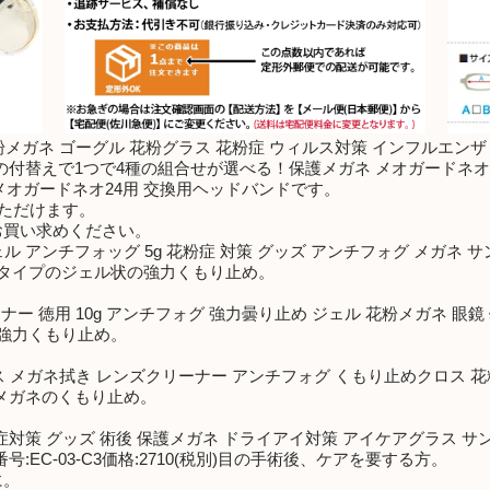
花粉メガネ ゴーグル 花粉グラス 花粉症 ウィルス対策 インフルエンザ
！パーツの付替えで1つで4種の組合せが選べる！保護メガネ メオガードネ
ガネ メオガードネオ24用 交換用ヘッドバンドです。
いただけます。
お買い求めください。
 アンチフォッグ 5g 花粉症 対策 グッズ アンチフォグ メガネ サング
しいタイプのジェル状の強力くもり止め。
 徳用 10g アンチフォグ 強力曇り止め ジェル 花粉メガネ 眼鏡 曇ら
の強力くもり止め。
ス メガネ拭き レンズクリーナー アンチフォグ くもり止めクロス 花
税別)メガネのくもり止め。
対策 グッズ 術後 保護メガネ ドライアイ対策 アイケアグラス サング
:EC-03-C3価格:2710(税別)目の手術後、ケアを要する方。
に。