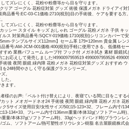
トしてズレにくく、花粉や粉塵等から目を守ります。
リア ゴーグル 花粉症対策 グッズ 術後 保護メガネ ドライアイ対策 サ
商品番号:EC-03-C1価格:2710(税別)目の手術後、ケアを要する方
に。
トしてズレにくく、花粉や粉塵等から目を守ります。
カッシー スタイル キッズ おしゃれ ゴーグル 花粉メガネ 子供 キ
ルス 対策商品番号:SQCY-019価格:1710(税別)シリコンカバ
5mm-テンプルサイズ112mm】セーム革 179×120mm 貴金属 レ
番号:AM-JCM-001価格:400(税別)手軽に使用できる、低価格
おすすめ 業務パフューム ループ付 フック付 メガネ拭き 素材 眼鏡拭き 
売しました!4990097959519 4990097959526 4990097
 手術後 夜間 眼鏡 緑内障 花粉メガネ 花粉症対策グッズ おすすめ ウ
-01術後の目を24時間やさしく守る保護グラスシリーズ。
ーズ。
ました。
できます。
!患者様のお声:「ベルト付け替えにより、夜寝ている間に目をこす
UVカット メオガードネオ24 手術後 夜間 眼鏡 緑内障 花粉メガネ 
Sサイズ使用目安/女性サイズ/50□15-123×32、フレーム内寸/134
3-134×33、フレーム内寸/136mm重量/本体32g(ソフトアーム時
152mm重量/本体37g(ソフトアーム時)、33g(ヘッドバンド時)ブラ
ム、ソフトアーム/熱可塑性ポリウレタン樹脂 名古屋眼鏡株式会社 8956-