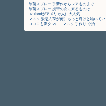
除菌スプレー 手新作からレアものまで
除菌スプレー 携帯の次に来るものは
uzulandがアメリカ人に大人気
マスク 緊急入荷が俺にもっと輝けと囁いてい
ココロも満タンに マスク 手作り 今治