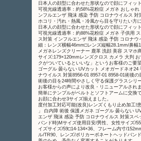
日本人の顔型に合わせた形状なので顔にフィッ
可視光線透過率：約58%花粉症 メガネ おしゃれ ク
ンフルエンザ 飛沫 感染 予防 コロナウイルス 対策
ホコリ・汚れ・熱風・冷風から目を守りたい方
日本人の顔型に合わせた形状なので顔にフィッ
可視光線透過率：約88%花粉症 メガネ 子供用 ス
ス対策 インフルエンザ 飛沫 感染 予防 コロナウイ
細：レンズ横幅46mm□レンズ縦幅28.1mm/鼻幅1
メガネレンズクリーナー 鹿革 洗顔 美容 スマホ商品
サイズ:179×120mmレンズクロス カメラ 大判 
クがついているといいな」というお客様のご要望にお応えして発
ゴーグル 曇らない UVカット メオガードネオ24
ナウイルス 対策8956-01 8957-01 8958
術後の目を24時間やさしく守る保護グラスシリ
お客様からの声により改良・リニューアルされ
簡単にテンプルがベルトとソフトアームに交換
お顔に合わせ3サイズ揃えました。
度付加工対応可能(改良)レンズくもり止め加工
」 白内障 術後 保護メガネ ゴーグル 曇らない 
エンザ 飛沫 感染 予防 コロナウイルス 対策スペック
バンド時)Mサイズ使用目安/男性、女性サイズ/55□1
イズサイズ/59□14-134×36、フレーム内寸/
ル/TR90、レンズ/ポリカーボネートヘッドバンド/ゴ
善のため、予告なく変更することがあります。