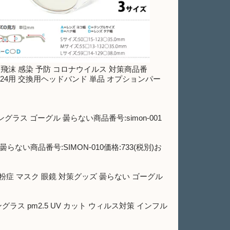
 飛沫 感染 予防 コロナウイルス 対策商品番
オ24用 交換用ヘッドバンド 単品 オプションパー
ラス ゴーグル 曇らない商品番号:simon-001
ない商品番号:SIMON-010価格:733(税別)お
粉症 マスク 眼鏡 対策グッズ 曇らない ゴーグル
ラス pm2.5 UV カット ウィルス対策 インフル