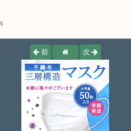
る
前
次