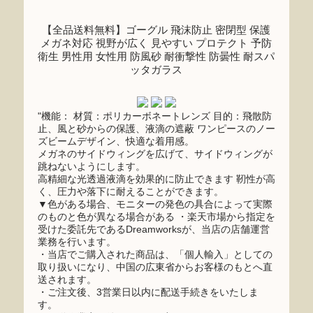
【全品送料無料】ゴーグル 飛沫防止 密閉型 保護
メガネ対応 視野が広く 見やすい プロテクト 予防
衛生 男性用 女性用 防風砂 耐衝撃性 防曇性 耐スパ
ッタガラス
"機能： 材質：ポリカーボネートレンズ 目的：飛散防
止、風と砂からの保護、液滴の遮蔽 ワンピースのノー
ズビームデザイン、快適な着用感。
メガネのサイドウィングを広げて、サイドウィングが
跳ねないようにします。
高精細な光透過液滴を効果的に防止できます 靭性が高
く、圧力や落下に耐えることができます。
▼色がある場合、モニターの発色の具合によって実際
のものと色が異なる場合がある ・楽天市場から指定を
受けた委託先であるDreamworksが、当店の店舗運営
業務を行います。
・当店でご購入された商品は、「個人輸入」としての
取り扱いになり、中国の広東省からお客様のもとへ直
送されます。
・ご注文後、3営業日以内に配送手続きをいたしま
す。