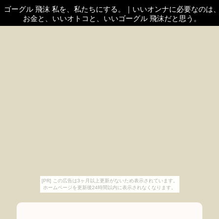
ゴーグル 飛沫 私を、私たちにする。
｜
いいオンナに必要なのは
お金と、いいオトコと、いいゴーグル 飛沫だと思う。
[PR] この広告は3ヶ月以上更新がないため表示されています。
ホームページを更新後24時間以内に表示されなくなります。