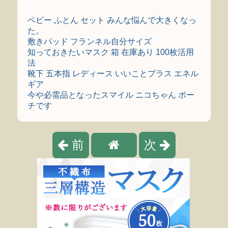
ベビー ふとん セット みんな悩んで大きくなっ
た。
敷きパッド フランネル自分サイズ
知っておきたいマスク 箱 在庫あり 100枚活用
法
靴下 五本指 レディース いいことプラス エネル
ギア
今や必需品となったスマイル ニコちゃん ポー
チです
前
次