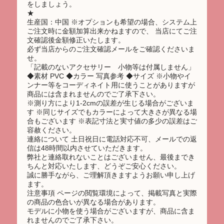
をしましょう。
★
生産国：中国 ※オプションも希望の場合、システム上
ご注文時に金額加算出来かねますので、 当店にてご注
文確認後金額修正いたします。
必ず当店からのご注文確認メールをご確認くださいま
せ。
「記載のないアクセサリー 小物等は付属しません」
◆素材 PVC ◆カラー 写真参考 ◆サイズ ※小物やイ
ンナー等をコーディネイト用に使うことがありますが
商品には含まれませんのでご了承下さい。
※測り方により1-2cmの誤差が生じる場合がございま
す ※同じサイズでもカラーによって大きさが異なる場
合もございます ※表記寸法と実寸値の多少の誤差はご
容赦ください。
連絡について 土日祝日に電話対応不可、メールでの返
信は48時間以内させていただきます。
弊社と連絡取れないことはございません、最後までき
ちんと対応いたします、どうぞご安心ください。
誠に勝手ながら、ご理解頂きますようお願い申し上げ
ます。
注意事項 ページの閲覧環境によって、掲載写真と実際
の商品の色合いが異なる場合があります。
モデルに小物を使う場合がございますが、商品に含ま
れませんのでご了承下さい。