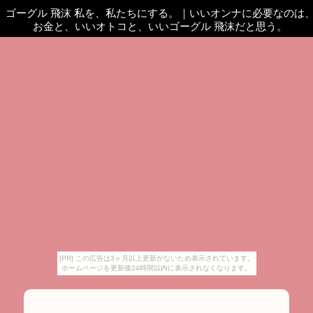
ゴーグル 飛沫 私を、私たちにする。
｜
いいオンナに必要なのは
お金と、いいオトコと、いいゴーグル 飛沫だと思う。
[PR] この広告は3ヶ月以上更新がないため表示されています。
ホームページを更新後24時間以内に表示されなくなります。