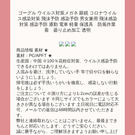
ゴーグル ウイルス対策メガネ 眼鏡 コロナウイル
ス感染対策 飛沫予防 感染予防 男女兼用 飛沫感染
対策 感染予防 通勤 電車 軽量 保護具 防風作業
着 曇り止め加工 透明
商品情報 素材 ★
素材：PC/APFT ★
生産国：中国 ※100％花粉症対策、ウイルス感染予防
できるわけではありません。
人混みを避け、洗浄していない手 等で目や口を触らな
いようにしましょう。
帰宅後は必ず手洗いうがいを徹底し、感染しない行動
をしましょう。
ご注文について ※測り方により1-2cmの誤差が生じる
場合がございます ※同じサイズでもカラーによって大
きさが異なる場合もございます 土日祝日に電話対応不
可、メールでの返信は48時間以内させていただきま
す。
弊社と連絡取れないことはございません、最後までき
ちんと対応いたします、どうぞご安心ください。
誠に勝手ながら、ご理解頂きますようお願い申し上げ