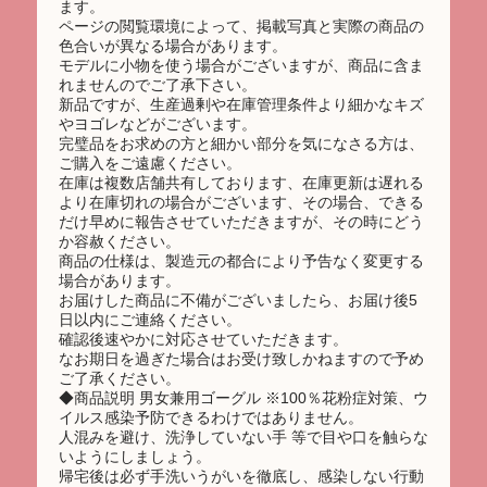
ます。
ページの閲覧環境によって、掲載写真と実際の商品の
色合いが異なる場合があります。
モデルに小物を使う場合がございますが、商品に含ま
れませんのでご了承下さい。
新品ですが、生産過剰や在庫管理条件より細かなキズ
やヨゴレなどがございます。
完璧品をお求めの方と細かい部分を気になさる方は、
ご購入をご遠慮ください。
在庫は複数店舗共有しております、在庫更新は遅れる
より在庫切れの場合がございます、その場合、できる
だけ早めに報告させていただきますが、その時にどう
か容赦ください。
商品の仕様は、製造元の都合により予告なく変更する
場合があります。
お届けした商品に不備がございましたら、お届け後5
日以内にご連絡ください。
確認後速やかに対応させていただきます。
なお期日を過ぎた場合はお受け致しかねますので予め
ご了承ください。
◆商品説明 男女兼用ゴーグル ※100％花粉症対策、ウ
イルス感染予防できるわけではありません。
人混みを避け、洗浄していない手 等で目や口を触らな
いようにしましょう。
帰宅後は必ず手洗いうがいを徹底し、感染しない行動